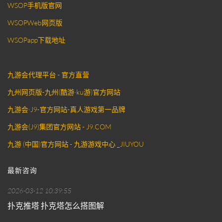
WSOP手机版官网
WSOPWeb网页版
WSOPapp下载地址
九游会代理平台 - 官方直营
九州网页版-九州(酷游·ku游)官方网站
九游会·J9-官方网站-真人游戏第一品牌
九游会(J9)集团官方网站 - J9.COM
九游 (中国)官方网站 - 九游游戏中心 _JIUYOU
最新咨询
2026-03-12 10:39:55
扑克推塔 扑克塔怎么搭图解