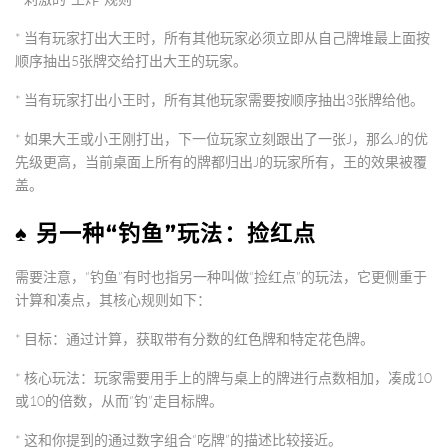
* 当有玩家打出
大王
时，
所有其他玩家
必须立即从自己牌堆最上面按
顺序抽出
5张牌
交给打出大王的玩家。
* 当有玩家打出
小王
时，
所有其他玩家
需要按顺序抽出
3张牌
给他。
* 如果大王或小王刚打出，下一位玩家立刻跟出了一张
J
，那么J的优
先级更高，
当前桌面上所有的牌都归出J的玩家所有
，王的效果被覆
盖。
♠️ 另一种“钓鱼”玩法：捡红点
需要注意，“钓鱼”有时也指另一种叫做“
捡红点
”的玩法，它更侧重于
计算和凑点，其核心规则如下：
*
目标
：通过计算，获取带有分数的红色牌和特定花色牌。
*
核心玩法
：玩家需要用手上的牌与桌上的牌进行
点数相加，凑成10
或10的倍数
，从而“钓”走目标牌。
* 这和你提到的通过数字组合“吃牌”的描述比较接近。