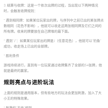
3.
结算与收牌
：这是一个依次出牌的过程，当出现以下两种情况
时，会触发收牌规则：
*
遇到相同牌
：如果某位玩家出的牌，与序列中
之前已出的某张牌点
数相同
（花色不影响），他就可以收走这两张相同牌及它们之间的
所有牌
。收来的牌要放在自己牌堆的
最下面
。
*
遇到“J”
：如果某位玩家出的牌是
J
（任意花色），他就可以“钓鱼”
成功，收走场上
已出的全部牌
。
*
胜利条件
游戏持续进行，直到有一位玩家通过收牌
集齐了全部的54张牌
，他
就是最终的赢家。
规则亮点与进阶玩法
上面的规则是通用版本，但有些地方的玩法会更加刺激，加入了大
小王的特殊效果。
*
刺激的“王炸”规则