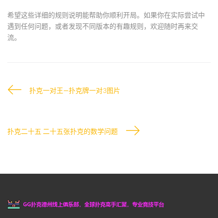
希望这些详细的规则说明能帮助你顺利开局。如果你在实际尝试中
遇到任何问题，或者发现不同版本的有趣规则，欢迎随时再来交
流。
扑克一对王—扑克牌一对3图片
扑克二十五 二十五张扑克的数学问题