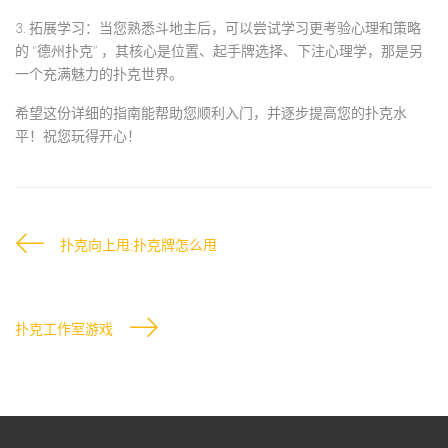
3.
拓展学习
：当您熟悉斗地主后，可以尝试学习更考验心理和策略
的
“德州扑克”
，其核心是
位置、起手牌选择、下注心理学
，那是另
一个充满魅力的扑克世界。
希望这份详细的指南能帮助您顺利入门，并逐步提高您的扑克水
平！祝您玩得开心！
扑克向上甩;扑克牌怎么甩
扑克工作室游戏