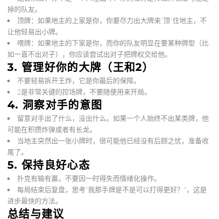
掉的队友。
顶牌
：如果地主的上家是你，你要尽力出大牌来“顶”住地主，不
让他轻易出小牌。
喂牌
：如果地主的下家是你，而你的队友明显在要某种牌型（比
如一直不出对子），你应该尝试出对子把牌权交给他。
3. 管理好你的大牌（王和2）
不要轻易拆开王炸，它是你最后的保障。
2是非常关键的控场牌，不要随便用来开局。
4. 洞察对手的意图
留意对手出了什么，没出什么。如果一个人始终不出某类牌，他
可能在积攒炸弹或者有长龙。
当地主突然出一张小牌时，很可能他已经没有后顾之忧，准备收
尾了。
5. 保持良好心态
扑克有输有赢，不要因一时得失而情绪化操作。
每局结束后复盘，思考“我那手牌是不是可以打得更好？”，这是
进步最快的方法。
总结与建议