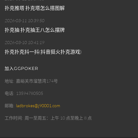
扑克推塔 扑克塔怎么搭图解
2026-03-11 10:39:50
扑克抽 扑克抽王八怎么摆牌
2026-03-10 10:41:19
扑克扑克抖一抖(抖音挺火扑克游戏)
加入GGPOKER
地址
嘉峪关市溜慧湾174号
电话
13594780505
邮箱
ladbrokes@j90001.com
工作时间
周一至周五：上午 10 点至晚上 8 点