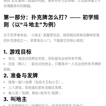
规则”其实是两个层面的问题，我将分步为您讲解，让您能快速上手
并理解其中的精髓。
第一部分：扑克牌怎么打？—— 初学规
则（以“斗地主”为例）
对于初学者来说，
“斗地主”
是最受欢迎、规则相对简单且趣味性强
的扑克游戏之一，非常适合入门。下面是它的核心规则：
1. 游戏目标
地主
：独自对抗两名农民，目标是先出完所有手牌。
农民
（两人）：联合对抗地主，只要其中一人先出完所有手牌即
获胜。
2. 准备与发牌
使用一副54张牌（包括大王和小王）。
三人游戏，系统或玩家轮流做庄发牌。
每人发17张牌，剩余3张作为“底牌”。
3. 叫地主
玩家根据自己17张牌的实力，轮流选择是否“叫地主”。