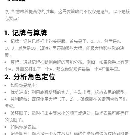
“打准”意味着提高你的胜率，这需要策略而不仅仅是运气。以下是核
心要点：
1. 记牌与算牌
记牌
：记住已经打出的关键牌。首先是
王、2、A
，然后是
K、
Q、J
，最后是
10
。知道外面还剩哪些大牌，能极大地影响你的决
策。
算牌
：通过记牌推断剩余牌的可能分布。例如，如果你手上有两
个A，外面又打出了一个A，那么你就知道最后一个A在谁手里。
2. 分析角色定位
如果你是地主
：
优势进攻
：利用底牌增强的实力，主动出牌，拆散农民的牌型。
控制牌权
：谨慎使用大牌（王、2），确保能在关键回合收回出
牌权。
破环顺子
：适时打出中等大小的顺子或连对，破坏农民可能存在
的长顺子。
如果你是农民
：
配合队友
：你不是一个人在战斗！你的任务是
传递牌权
给可能走