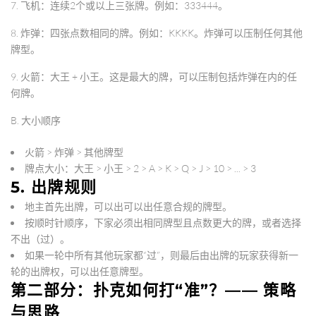
7.
飞机
：连续2个或以上三张牌。例如：333444。
8.
炸弹
：四张点数相同的牌。例如：KKKK。
炸弹可以压制任何其他
牌型
。
9.
火箭
：大王 + 小王。
这是最大的牌，可以压制包括炸弹在内的任
何牌
。
B. 大小顺序
火箭
>
炸弹
>
其他牌型
牌点大小：
大王 > 小王 > 2 > A > K > Q > J > 10 > ... > 3
5. 出牌规则
地主首先出牌，可以出可以出任意合规的牌型。
按顺时针顺序，下家必须出
相同牌型
且
点数更大
的牌，或者选择
不出（
过
）。
如果一轮中所有其他玩家都“过”，则最后由出牌的玩家获得新一
轮的出牌权，可以出任意牌型。
第二部分：扑克如何打“准”？—— 策略
与思路